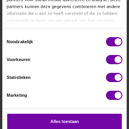
partners kunnen deze gegevens combineren met andere
informatie die u aan ze heeft verstrekt of die ze hebben
verzameld op basis van uw gebruik van hun services.
Toestemmingsselectie
Noodzakelijk
E+E
HTP201-M1A6E8KL300
Voorkeuren
Voor meer informatie :
HTP201 serie
Statistieken
ARTIKELNUMMER
6104564
/
Marketing
Bij vragen, bel ons
Vraag een offerte aan
Alles toestaan