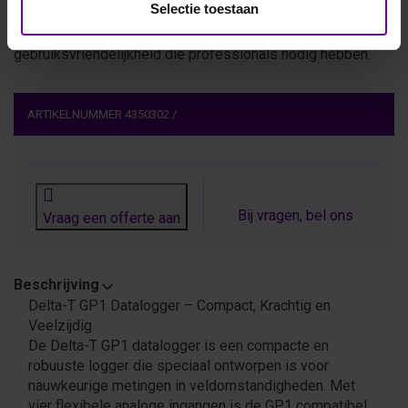
Selectie toestaan
gedetailleerde wetenschappelijke analyses, de Delta-T
GP1 datalogger levert de nauwkeurigheid, stabiliteit en
gebruiksvriendelijkheid die professionals nodig hebben.
ARTIKELNUMMER
4350302
/
Bij vragen, bel ons
Vraag een offerte aan
Beschrijving
Delta-T GP1 Datalogger – Compact, Krachtig en
Veelzijdig
De Delta-T GP1 datalogger is een compacte en
robuuste logger die speciaal ontworpen is voor
nauwkeurige metingen in veldomstandigheden. Met
vier flexibele analoge ingangen is de GP1 compatibel