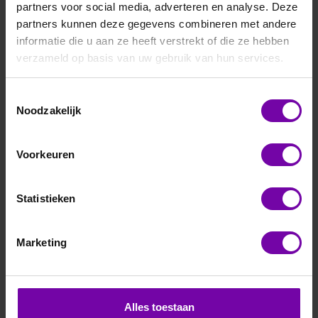
partners voor social media, adverteren en analyse. Deze
partners kunnen deze gegevens combineren met andere
informatie die u aan ze heeft verstrekt of die ze hebben
verzameld op basis van uw gebruik van hun services.
Toestemmingsselectie
E+E
Noodzakelijk
EE894-HV2-J2
CO2 moduul, 0-5000 ppm, E2 interface
Voorkeuren
Voor meer informatie :
EE894 serie
Statistieken
ARTIKELNUMMER
6106741
/
Marketing
Bij vragen, bel ons
Vraag een offerte aan
Alles toestaan