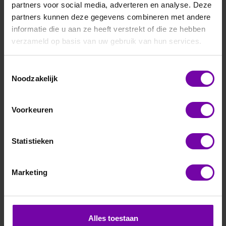
partners voor social media, adverteren en analyse. Deze
partners kunnen deze gegevens combineren met andere
informatie die u aan ze heeft verstrekt of die ze hebben
verzameld op basis van uw gebruik van hun services.
Toestemmingsselectie
E+E
Noodzakelijk
EE872-M15-HV2-P1
CO2 voeler 0-5000 ppm+Baro druk, ModBus, plastic
Voorkeuren
Voor meer informatie :
EE872 serie
Statistieken
ARTIKELNUMMER
6107232
/
Marketing
Bij vragen, bel ons
Vraag een offerte aan
Alles toestaan