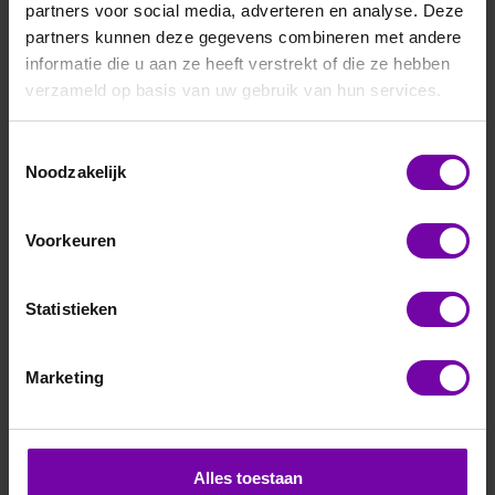
partners voor social media, adverteren en analyse. Deze
partners kunnen deze gegevens combineren met andere
informatie die u aan ze heeft verstrekt of die ze hebben
verzameld op basis van uw gebruik van hun services.
Toestemmingsselectie
E+E
Noodzakelijk
EE872-M13-HV3-P1
CO2 voeler 0-1% ppm+RV+T+Baro druk, ModBus, plastic
Voorkeuren
Voor meer informatie :
EE872 serie
Statistieken
ARTIKELNUMMER
6107223
/
Marketing
Bij vragen, bel ons
Vraag een offerte aan
Alles toestaan