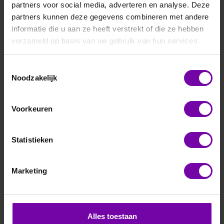
partners voor social media, adverteren en analyse. Deze
partners kunnen deze gegevens combineren met andere
informatie die u aan ze heeft verstrekt of die ze hebben
verzameld op basis van uw gebruik van hun services.
Toestemmingsselectie
E+E
Noodzakelijk
EE872-M10-HV2-PM2-P1
CO2 voeler 0-5000 ppm, Modbus, RVS
Voorkeuren
Voor meer informatie :
EE872 serie
Statistieken
ARTIKELNUMMER
6106973
/
Marketing
Bij vragen, bel ons
Vraag een offerte aan
Alles toestaan