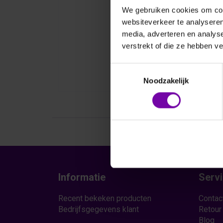
We gebruiken cookies om cont
websiteverkeer te analyseren
media, adverteren en analys
verstrekt of die ze hebben v
Toestemmingsselectie
Noodzakelijk
Informatie
Serv
Recent bekeken producten
Contac
Bedrijfsgegevens klant
Retour
Blog