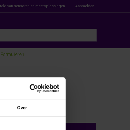
ereld van sensoren en meetoplossingen
Aanmelden
e Enter key to view all the results.
Formulieren
Over