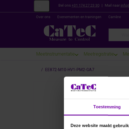
Bel ons
+31 174 27 23 30
|
Mail naar
info
NL
Over ons
Evenementen en trainingen
Carrière
Enter a se
Meetinstrumentatie
Meetregistratie
Me
Startpagina
EE872-M10-HV1-PM2-GA7
Toestemming
Deze website maakt gebruik