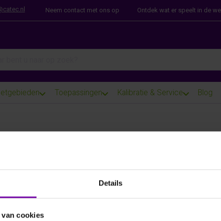
@catec.nl
Neem contact met ons op
Ontdek wat er speelt in de w
arch term. Results will appear automatically as you type. Press th
etgebieden
Toepassingen
Kalibratie & Service
Blog
E+E
EE872-M10-HV1-PM2-GA7
CO2 voeler 0-2000 ppm, 0-10V/4-20mA, RVS
Details
Voor meer informatie :
EE872 serie
 van cookies
ARTIKELNUMMER
6106963
/