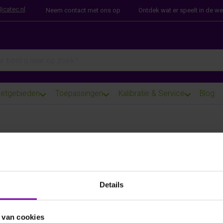
@catec.nl
Neem contact met ons op
Ontdek wat er speelt in de w
arch term. Results will appear automatically as you type. Press th
etgebieden
Toepassingen
Kalibratie & Service
Blog
E+E
EE820-HV1-A6-E9
CO2 Transmitter voor veeleisende applicaties, 4-20mA, 
Details
Voor meer informatie :
EE820 serie
 van cookies
ARTIKELNUMMER
6106556
/