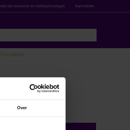
ereld van sensoren en meetoplossingen
Aanmelden
e Enter key to view all the results.
Formulieren
2000 ppm, plug
Over