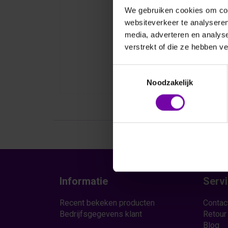
We gebruiken cookies om cont
websiteverkeer te analyseren
media, adverteren en analys
verstrekt of die ze hebben v
Toestemmingsselectie
Noodzakelijk
Informatie
Serv
Recent bekeken producten
Contac
Bedrijfsgegevens klant
Retour
Blog