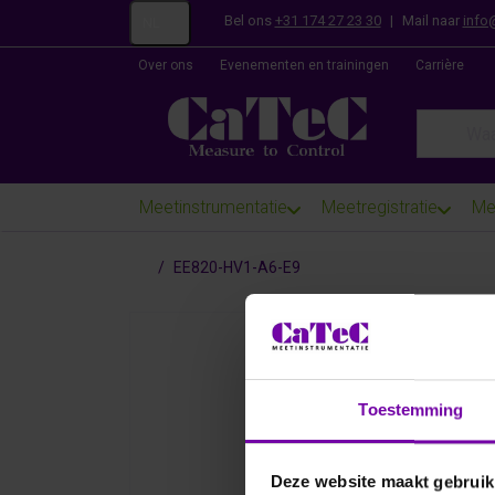
Bel ons
+31 174 27 23 30
|
Mail naar
info
NL
Over ons
Evenementen en trainingen
Carrière
Enter a se
Meetinstrumentatie
Meetregistratie
Me
Startpagina
EE820-HV1-A6-E9
Toestemming
Deze website maakt gebruik