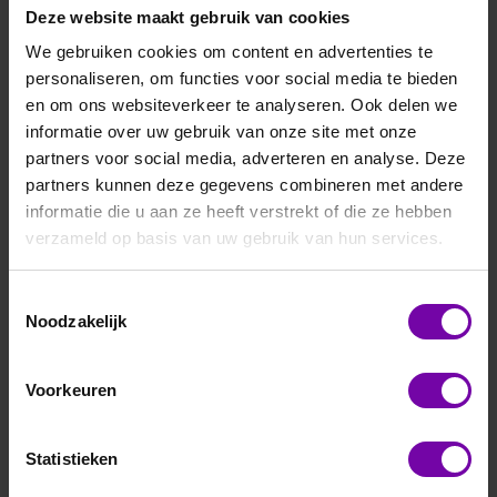
Deze website maakt gebruik van cookies
We gebruiken cookies om content en advertenties te
personaliseren, om functies voor social media te bieden
en om ons websiteverkeer te analyseren. Ook delen we
informatie over uw gebruik van onze site met onze
partners voor social media, adverteren en analyse. Deze
E+E
partners kunnen deze gegevens combineren met andere
EE610-HV51-A7-D2-AF8
informatie die u aan ze heeft verstrekt of die ze hebben
verzameld op basis van uw gebruik van hun services.
druktransmitter ±25 ±50 ±100Pa, Auto Zero met display,
analoog
Voor meer informatie naar
EE610 serie
Toestemmingsselectie
Noodzakelijk
ARTIKELNUMMER
6150054
/
Voorkeuren
Statistieken
Bij vragen, bel ons
Vraag een offerte aan