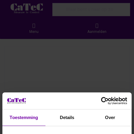
Enter a search term. Results will appear
Menu
Aanmelden
Toestemming
Details
Over