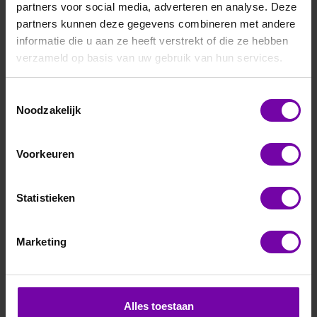
partners voor social media, adverteren en analyse. Deze
partners kunnen deze gegevens combineren met andere
informatie die u aan ze heeft verstrekt of die ze hebben
verzameld op basis van uw gebruik van hun services.
Toestemmingsselectie
E+E
Noodzakelijk
EE600-HV53-J3-P1-BD5
druktransmitter ±0-10.000 Pa - Modbus
Voorkeuren
Voor meer informatie :
EE600 serie
Statistieken
ARTIKELNUMMER
6150038
/
Marketing
Bij vragen, bel ons
Vraag een offerte aan
Alles toestaan