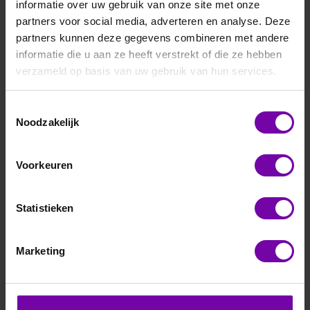
informatie over uw gebruik van onze site met onze
partners voor social media, adverteren en analyse. Deze
partners kunnen deze gegevens combineren met andere
informatie die u aan ze heeft verstrekt of die ze hebben
verzameld op basis van uw gebruik van hun services.
E+E
EE462-Txxx
Toestemmingsselectie
Noodzakelijk
kabel temperatuursensor voor hogere temperaturen
Voorkeuren
ARTIKELNUMMER
6111450
/
Statistieken
Bij vragen, bel ons
Marketing
Vraag een offerte aan
Beschrijving