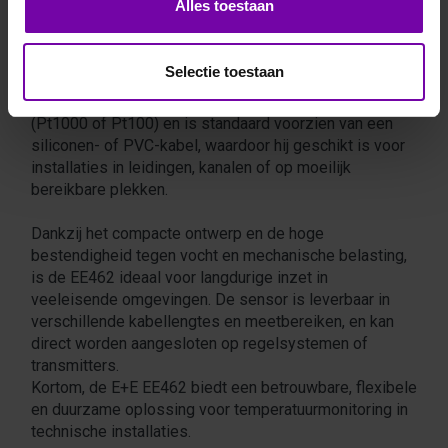
Alles toestaan
De E+E EE462 is een robuuste
kabeltemperatuursensor die ontworpen is voor
nauwkeurige temperatuurmetingen in HVAC- en
Selectie toestaan
industriële toepassingen. Deze sensor maakt gebruik
van een hoogwaardige platina temperatuursensor
(Pt1000 of Pt100) en is standaard voorzien van een
siliconen- of PVC-kabel, waardoor hij geschikt is voor
installaties in leidingen, kanalen of op moeilijk
bereikbare plekken.
Dankzij het compacte ontwerp en de hoge
bestendigheid tegen vocht en mechanische belasting,
is de EE462 ideaal voor langdurige inzet in
veeleisende omgevingen. De sensor is leverbaar in
verschillende kabellengtes en meetbereiken, en kan
direct worden aangesloten op regelsystemen of
transmitters.
Kortom, de E+E EE462 biedt een betrouwbare, flexibele
en duurzame oplossing voor temperatuurmonitoring in
technische installaties.