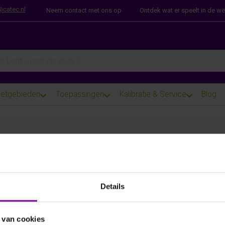
@catec.nl
Neem contact met ons op
Ontdek wat er speelt in de w
arch term. Results will appear automatically as you type. Press th
etgebieden
Toepassingen
Kalibratie & Service
Blog
E+E
EE461-W4-TP1-K2
Voor meer informatie :
EE461 serie
Details
ARTIKELNUMMER
6111422
/
 van cookies