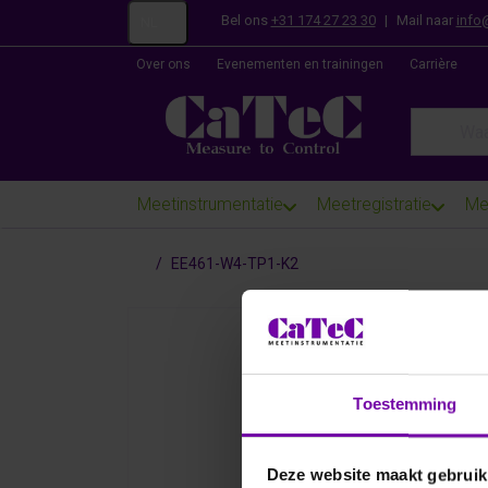
Bel ons
+31 174 27 23 30
|
Mail naar
info
NL
Over ons
Evenementen en trainingen
Carrière
Enter a se
Meetinstrumentatie
Meetregistratie
Me
Startpagina
EE461-W4-TP1-K2
Toestemming
Deze website maakt gebruik