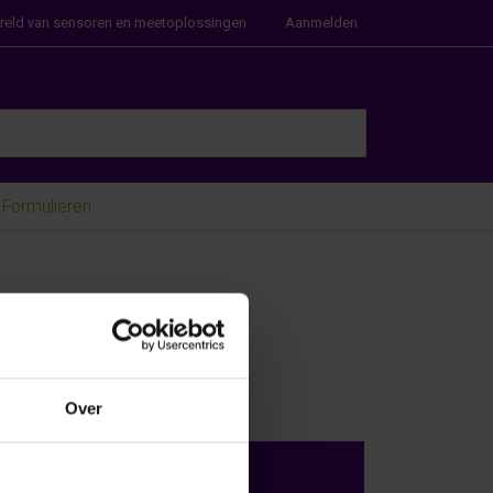
ereld van sensoren en meetoplossingen
Aanmelden
e Enter key to view all the results.
Formulieren
Over