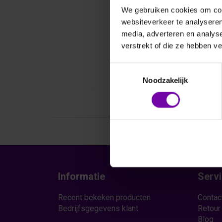
We gebruiken cookies om cont
websiteverkeer te analyseren
media, adverteren en analys
verstrekt of die ze hebben v
Toestemmingsselectie
Noodzakelijk
Informatie
Serv
Recent bekeken producten
Contac
Bedrijfsgegevens klant
Retour
Blog