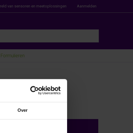
ereld van sensoren en meetoplossingen
Aanmelden
e Enter key to view all the results.
Formulieren
Over