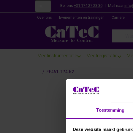
Bel ons
+31 174 27 23 30
|
Mail naar
info
NL
Over ons
Evenementen en trainingen
Carrière
Enter a se
Meetinstrumentatie
Meetregistratie
Me
Startpagina
EE461-TP4-K2
Toestemming
Deze website maakt gebruik