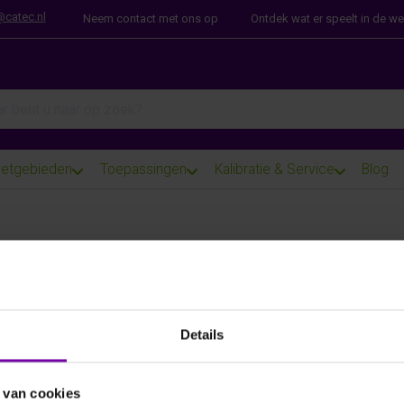
@catec.nl
Neem contact met ons op
Ontdek wat er speelt in de w
arch term. Results will appear automatically as you type. Press th
etgebieden
Toepassingen
Kalibratie & Service
Blog
E+E
EE461-TP4-K2
Voor meer informatie :
EE461 serie
Details
ARTIKELNUMMER
6111203
/
 van cookies