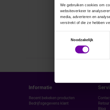
We gebruiken cookies om cont
websiteverkeer te analyseren
media, adverteren en analys
verstrekt of die ze hebben v
Toestemmingsselectie
Noodzakelijk
Informatie
Serv
Recent bekeken producten
Contac
Bedrijfsgegevens klant
Retour
Blog