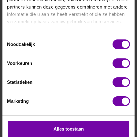
partners kunnen deze gegevens combineren met andere
informatie die u aan ze heeft verstrekt of die ze hebben
verzameld op basis van uw gebruik van hun services.
Toestemmingsselectie
Noodzakelijk
E+E
EE451-M3J3BD5
Voorkeuren
Voor meer informatie :
EE451 serie
Statistieken
ARTIKELNUMMER
6111154
/
Marketing
Bij vragen, bel ons
Vraag een offerte aan
Alles toestaan