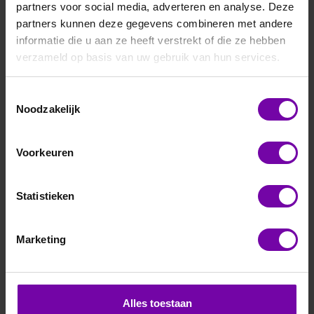
partners voor social media, adverteren en analyse. Deze
partners kunnen deze gegevens combineren met andere
informatie die u aan ze heeft verstrekt of die ze hebben
verzameld op basis van uw gebruik van hun services.
Toestemmingsselectie
E+E
Noodzakelijk
EE371-PA2-PN100-xx-GA6-xxx
Dauwpunt transmitter, 1/2" NPT, 100 Bar, 4-20 mA
Voorkeuren
Voor meer informatie :
EE371 serie
Statistieken
ARTIKELNUMMER
6103816
/
Marketing
Bij vragen, bel ons
Vraag een offerte aan
Alles toestaan