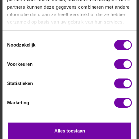
partners kunnen deze gegevens combineren met andere
informatie die u aan ze heeft verstrekt of die ze hebben
verzameld op basis van uw gebruik van hun services.
Toestemmingsselectie
Noodzakelijk
E+E
EE23-T2-HS3
Voorkeuren
Voor meer informatie :
EE23 serie
Statistieken
ARTIKELNUMMER
6103030
/
Marketing
Bij vragen, bel ons
Vraag een offerte aan
Alles toestaan