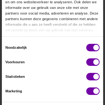
meetapparatuur
en om ons websiteverkeer te analyseren. Ook delen we
informatie over uw gebruik van onze site met onze
Bediening: Via touchscreen of software, met uitgebreide
partners voor social media, adverteren en analyse. Deze
data-analyse en exportmogelijkheden
partners kunnen deze gegevens combineren met andere
Interfaces: USB, LAN, WLAN, RS-232/485
informatie die u aan ze heeft verstrekt of die ze hebben
verzameld op basis van uw gebruik van hun services.
ARTIKELNUMMER
4204136
/
Toestemmingsselectie
Noodzakelijk
Voorkeuren
Bij vragen, bel ons
Vraag een offerte aan
Statistieken
Beschrijving
Differentiële elektrische mobiliteitsclassificatie van 4
Marketing
– 1.400 nm
In combinatie met een polydisperse deeltjesbron*