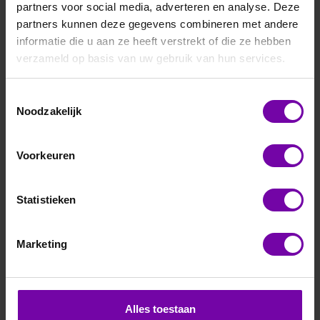
partners voor social media, adverteren en analyse. Deze
partners kunnen deze gegevens combineren met andere
informatie die u aan ze heeft verstrekt of die ze hebben
verzameld op basis van uw gebruik van hun services.
Toestemmingsselectie
E+E
Noodzakelijk
CDS201-M11-HV1-A3-D1
CO2 +T transmitter, 0-2000 ppm, 0-10V, display
Voorkeuren
Voor meer informatie :
CDS201 serie
Statistieken
ARTIKELNUMMER
6114212
/
Marketing
Bij vragen, bel ons
Vraag een offerte aan
Alles toestaan