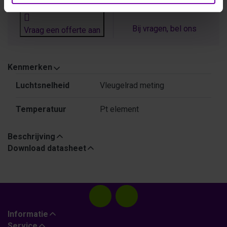
Bij vragen, bel ons
Vraag een offerte aan
Kenmerken
Kenmerken
Luchtsnelheid
Vleugelrad meting
Temperatuur
Pt element
Beschrijving
Download datasheet
Informatie
Service