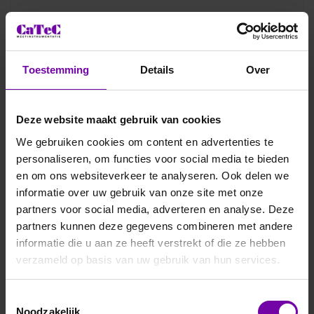
Toestemming
Details
Over
Thies
Deze website maakt gebruik van cookies
9.3389.20.000
We gebruiken cookies om content en advertenties te
Voeding tbv USM meteostations
personaliseren, om functies voor social media te bieden
De Thies voeding 9.3389.20.000 is een robuust IP-66
en om ons websiteverkeer te analyseren. Ook delen we
voedingsapparaat voor onder meer de ClimaSensor US. Hij
informatie over uw gebruik van onze site met onze
levert 230 V of 115 V AC aan de primaire kant en 24 V AC /
30 W op de secundaire kant. Het huis is van kunststof en
partners voor social media, adverteren en analyse. Deze
bevat een ringkerntrafo en aansluitblokken.
partners kunnen deze gegevens combineren met andere
informatie die u aan ze heeft verstrekt of die ze hebben
verzameld op basis van uw gebruik van hun services.
ARTIKELNUMMER
3808044
/
Toestemmingsselectie
Noodzakelijk