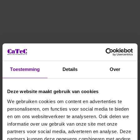
TSI
RPM10-800980
De TSI PresSura RPM10 (model 800980) is een
Toestemming
Details
Over
geavanceerde kamerdrukmonitor, ontworpen voor het
nauwkeurig meten van drukverschillen in
ziekenhuisisolatieruimten en operatiekamers. Uitgerust met
Deze website maakt gebruik van cookies
een thermische druksensor biedt hij uitzonderlijke
nauwkeurigheid, precisie en stabiliteit. De monitor beschikt
We gebruiken cookies om content en advertenties te
over visuele en akoestische alarmen, die waarschuwen bij
personaliseren, om functies voor social media te bieden
drukverlies, en kan worden ingesteld op een 'geen isolatie'-
en om ons websiteverkeer te analyseren. Ook delen we
modus wanneer de kamer niet bezet is. Hij ondersteunt
zowel BACnet- als Modbus-communicatieprotocollen,
informatie over uw gebruik van onze site met onze
waardoor integratie in gebouwbeheersystemen mogelijk is.
partners voor social media, adverteren en analyse. Deze
De monitor is geschikt voor gebruik in kritieke omgevingen,
partners kunnen deze gegevens combineren met andere