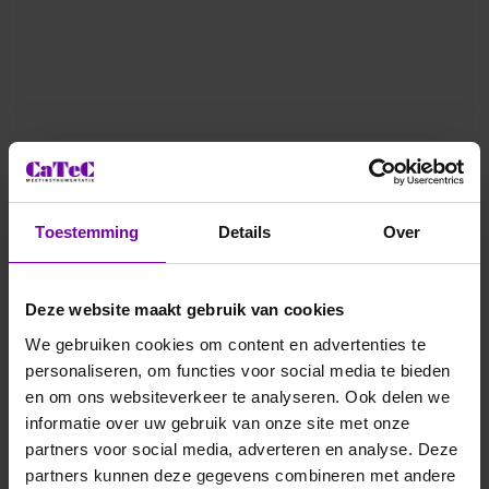
TSI
6200E
Toestemming
Details
Over
LoFlo Balometer, luchthoeveelheidmeter, zonder opzetstuk
Voor meer informatie :
LoFlo serie
Deze website maakt gebruik van cookies
ARTIKELNUMMER
3103030
/
MPN
6200E
We gebruiken cookies om content en advertenties te
personaliseren, om functies voor social media te bieden
en om ons websiteverkeer te analyseren. Ook delen we
informatie over uw gebruik van onze site met onze
partners voor social media, adverteren en analyse. Deze
Bij vragen, bel ons
Vraag een offerte aan
partners kunnen deze gegevens combineren met andere