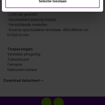
Selectie toestaan
Kenmerken
-Meet zeer lage luchtvolumes
-Licht van gewicht
-Gesimuleerd analoog display
-Verschillende modellen
-Diverse opzetstukken leverbaar :406x406mm en
610x610 mm
Toepassingen
Ventilatie afregeling
Ziekenhuizen
Farmacie
Gebouwen beheer
Download datasheet