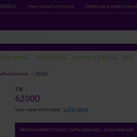
@catec.nl
Neem contact met ons op
Ontdek wat er speelt in de w
arch term. Results will appear automatically as you type. Press th
etgebieden
Toepassingen
Kalibratie & Service
Blog
oFlo balometer
6200D
TSI
6200D
Voor meer informatie :
LoFlo serie
ARTIKELNUMMER
3103025
/
MPN
6200D INCL. 610X610MM KAP