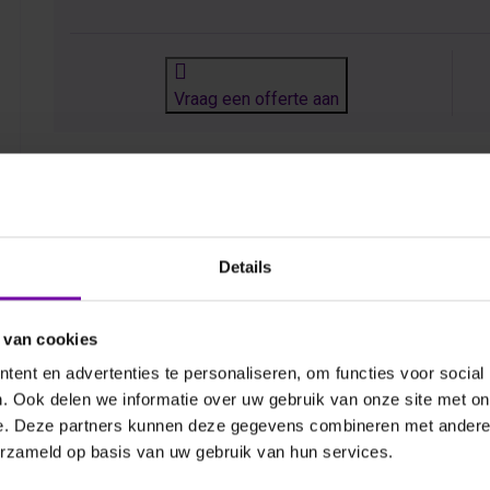
Vraag een offerte aan
Details
Beschrijving
Download datasheet
 van cookies
maakt gebruik van magnetische anemometrietechnologie v
ent en advertenties te personaliseren, om functies voor social
 een uniek LCD gesimuleerd analoog display waar de meet
. Ook delen we informatie over uw gebruik van onze site met on
ale instrument voor het meten van zeer lage volumetrische
e. Deze partners kunnen deze gegevens combineren met andere i
erzameld op basis van uw gebruik van hun services.
 17m3/uur. Deze lichtgewicht, compacte meetkap is prim
 toont luchttrends en de momentele luchthoeveelheid.