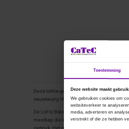
Toestemming
Deze website maakt gebruik
Deze lichte gewicht luchtvolume meetkap 
We gebruiken cookies om cont
nauwkeurig.Het instrument beschikt over
websiteverkeer te analyseren
De LoFlo Balometer Capture Hood is het ide
media, adverteren en analys
verstrekt of die ze hebben v
meetkap die luchtvolumes kan meten vanaf
gebruik. Het gesimuleerde analoge display