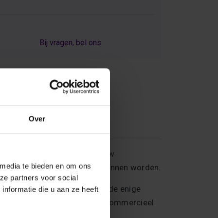
Bij vragen, bel ons
Over
oor een uitstekende lage flow
 media te bieden en om ons
gegevens worden afgelezen kunnen worden.
ze partners voor social
 stromen. In principe is het de enige
nformatie die u aan ze heeft
a voor woningen en/of licht commercieel