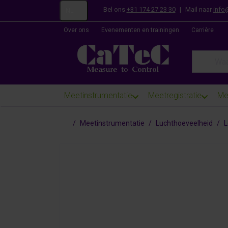
Bel ons
+31 174 27 23 30
|
Mail naar
info
NL
Over ons
Evenementen en trainingen
Carrière
Enter a se
Meetinstrumentatie
Meetregistratie
Me
Startpagina
Meetinstrumentatie
Luchthoeveelheid
L