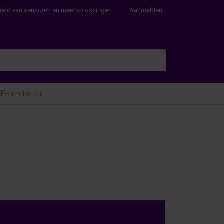
ereld van sensoren en meetoplossingen
Aanmelden
e Enter key to view all the results.
Formulieren