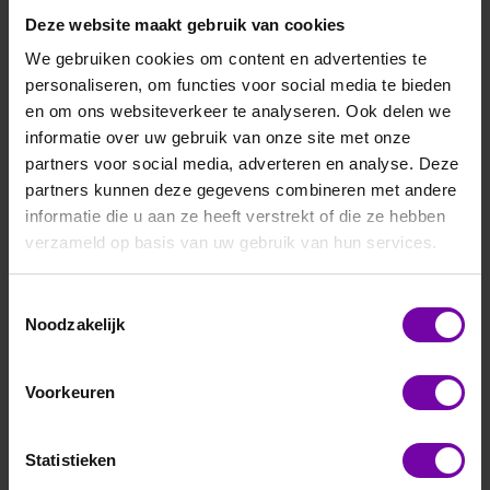
Deze website maakt gebruik van cookies
We gebruiken cookies om content en advertenties te
personaliseren, om functies voor social media te bieden
en om ons websiteverkeer te analyseren. Ook delen we
Thies
informatie over uw gebruik van onze site met onze
4.9110.00.061
partners voor social media, adverteren en analyse. Deze
partners kunnen deze gegevens combineren met andere
De 4.9110.00.061 – Clima Sensor D – is een
informatie die u aan ze heeft verstrekt of die ze hebben
multifunctionele, compacte weersensor die meerdere
verzameld op basis van uw gebruik van hun services.
omgevingsparameters meet en geschikt is voor
gebouwbeheer, tuinbouw en industriële toepassingen.
Toestemmingsselectie
Meetparameters:
Noodzakelijk
Windsnelheid (cup-anemometer)
Neerslagdetectie (ja/nee, met uitschakelvertraging)
Lichtintensiteit in drie richtingen (Oost, Zuid, West)
Voorkeuren
Schemering
Luchttemperatuur
Relatieve luchtvochtigheid
Statistieken
Uitgangen: