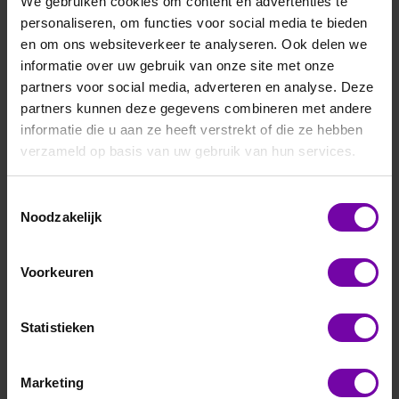
We gebruiken cookies om content en advertenties te
personaliseren, om functies voor social media te bieden
en om ons websiteverkeer te analyseren. Ook delen we
informatie over uw gebruik van onze site met onze
partners voor social media, adverteren en analyse. Deze
partners kunnen deze gegevens combineren met andere
informatie die u aan ze heeft verstrekt of die ze hebben
Thies
verzameld op basis van uw gebruik van hun services.
4.3877.07.000
Ultrasonic Anemometer 2D Compact-Profinet
Toestemmingsselectie
-Windsnelheid
Noodzakelijk
-Windrichting
-Virtuele temperatuur
Voorkeuren
-Ethernet / TCP/IP
-PROFINET / PROFIsafe
-8 pole plug aansluiting
Statistieken
-geanodiseerde behuizing
Voor meer informatie :
4.3877
Marketing