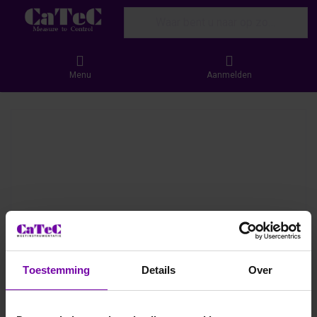
Enter a search term. Results will appear
Menu
Aanmelden
Toestemming
Details
Over