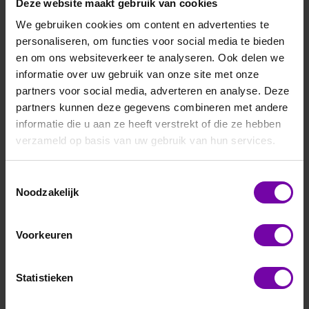
Deze website maakt gebruik van cookies
We gebruiken cookies om content en advertenties te
personaliseren, om functies voor social media te bieden
en om ons websiteverkeer te analyseren. Ook delen we
informatie over uw gebruik van onze site met onze
partners voor social media, adverteren en analyse. Deze
Thies
partners kunnen deze gegevens combineren met andere
4.3351.00.000
informatie die u aan ze heeft verstrekt of die ze hebben
verzameld op basis van uw gebruik van hun services.
First Class, windsnelheid opnemer, 0,3-75m/s, uitgang:
1090Hz
Voor meer informatie :
Firstclass WS serie
Toestemmingsselectie
Noodzakelijk
ARTIKELNUMMER
3804500
/
Voorkeuren
Statistieken
Bij vragen, bel ons
Vraag een offerte aan