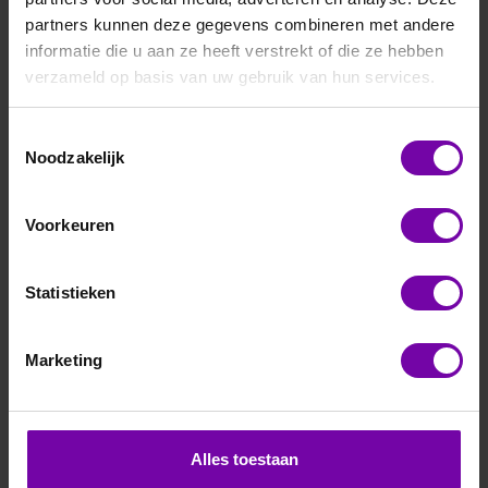
partners kunnen deze gegevens combineren met andere
informatie die u aan ze heeft verstrekt of die ze hebben
verzameld op basis van uw gebruik van hun services.
Toestemmingsselectie
Noodzakelijk
Thies
4.3171.40.000
Voorkeuren
Traverse compact opnemers (kort)
Statistieken
ARTIKELNUMMER
3804210
/
Marketing
Bij vragen, bel ons
Vraag een offerte aan
Alles toestaan