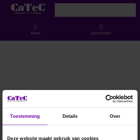
Enter a search term. Results will appear
Menu
Aanmelden
Toestemming
Details
Over
Deze website maakt gebruik van cookies