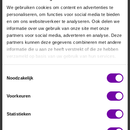
We gebruiken cookies om content en advertenties te
personaliseren, om functies voor social media te bieden
en om ons websiteverkeer te analyseren. Ook delen we
informatie over uw gebruik van onze site met onze
partners voor social media, adverteren en analyse. Deze
partners kunnen deze gegevens combineren met andere
Thies
informatie die u aan ze heeft verstrekt of die ze hebben
4.3151.10.400
verzameld op basis van uw gebruik van hun services.
First Class Windrichtingtransmitter, RS485
Voor meer informatie :
Firstclass WR serie
Toestemmingsselectie
Noodzakelijk
ARTIKELNUMMER
3804125
/
Voorkeuren
Statistieken
Bij vragen, bel ons
Vraag een offerte aan