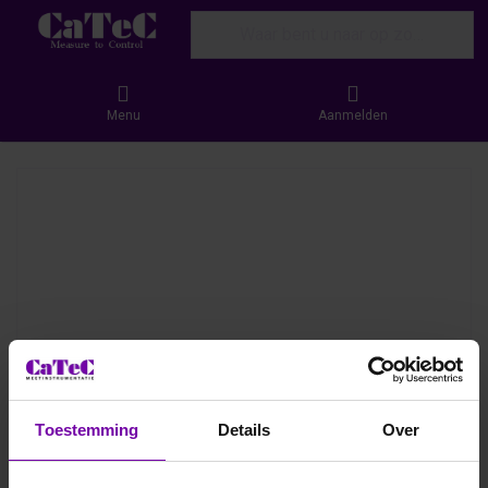
Enter a search term. Results will appear
Menu
Aanmelden
Toestemming
Details
Over