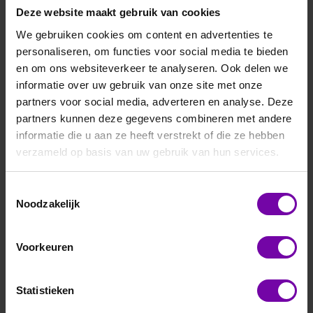
Deze website maakt gebruik van cookies
We gebruiken cookies om content en advertenties te
personaliseren, om functies voor social media te bieden
en om ons websiteverkeer te analyseren. Ook delen we
informatie over uw gebruik van onze site met onze
partners voor social media, adverteren en analyse. Deze
Thies
partners kunnen deze gegevens combineren met andere
4.3151.00.141
informatie die u aan ze heeft verstrekt of die ze hebben
First Class, windrichting opnemer, 4-20mA
verzameld op basis van uw gebruik van hun services.
Voor meer informatie :
Firstclass WR serie
Toestemmingsselectie
Noodzakelijk
ARTIKELNUMMER
3804105
/
Voorkeuren
Bij vragen, bel ons
Statistieken
Vraag een offerte aan