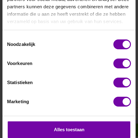
Filteren en sorteren
partners kunnen deze gegevens combineren met andere
informatie die u aan ze heeft verstrekt of die ze hebben
verzameld op basis van uw gebruik van hun services.
Toestemmingsselectie
Noodzakelijk
Voorkeuren
Statistieken
E+E
E+E
Omniport 40
Omniport40
voelers
Marketing
Alles toestaan