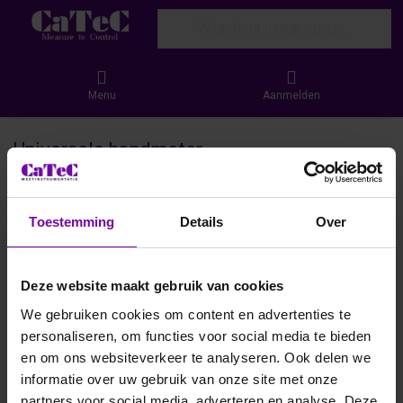
Enter a search term. Results will appear
Menu
Aanmelden
Universele handmeter
Search results:
1-2
van
2
Ontdek de nieuwe E+E Omniport 40! Deze innovatieve
Toestemming
Details
Over
meetoplossing biedt nauwkeurige metingen van
luchtvochtigheid, temperatuur, CO2 en andere
omgevingsparameters. Dankzij het robuuste ontwerp en de
Deze website maakt gebruik van cookies
veelzijdige aansluitmogelijkheden is de Ominiport 40 ideaal
We gebruiken cookies om content en advertenties te
voor zowel industriële toepassingen als klimaatmonitoring.
personaliseren, om functies voor social media te bieden
Verhoog de efficiëntie en krijg betrouwbare data – altijd en
overal.
en om ons websiteverkeer te analyseren. Ook delen we
informatie over uw gebruik van onze site met onze
partners voor social media, adverteren en analyse. Deze