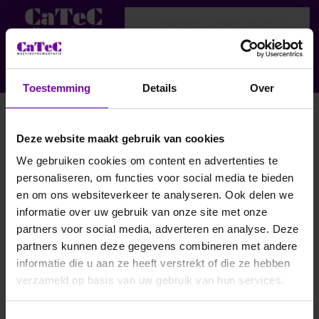
Enter a search term. Results will appear
Menu
Aanmelden
Toestemming
Details
Over
Dauwpunt detector
Deze website maakt gebruik van cookies
Filteren en sorteren
We gebruiken cookies om content en advertenties te
personaliseren, om functies voor social media te bieden
en om ons websiteverkeer te analyseren. Ook delen we
informatie over uw gebruik van onze site met onze
partners voor social media, adverteren en analyse. Deze
partners kunnen deze gegevens combineren met andere
informatie die u aan ze heeft verstrekt of die ze hebben
verzameld op basis van uw gebruik van hun services.