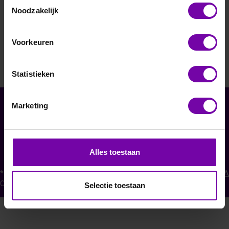
Toestemmingsselectie
Noodzakelijk
E+E
EE040-T2F3
Voorkeuren
Statistieken
Marketing
Informatie
Service
Bedrijf
Alles toestaan
Abonneer op nieuwsbrieven
* Alle prijzen excl. btw en
verzendkosten
Powered by
KOOMBA
Copyright © 2026 CaTeC BV. Alle rechten voorbehouden.
Selectie toestaan