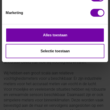
E+E
Omniport40
Marketing
Alles toestaan
Relatieve vochtigheid
Luchtvochtigheid wordt vrijwel altijd uitgedrukt in relatieve
Selectie toestaan
vochtigheid. Dit is de absolute vochtigheid van de lucht
uitgezet tegenover de luchttemperatuur. Dit geeft een
accurater beeld van hoe wij vochtigheid ervaren.
Wij hebben een groot scala aan relatieve
vochtigheidsmeters voor u beschikbaar. Er zijn industriële
meters voor het accuraat meten van vocht in de lucht.
Voor moeilijke en veeleisende situaties hebben wij robuuste
en verwarmde sensors beschikbaar. Daarnaast zijn er ook
simpelere meters voor binnenklimaten. Deze worden vaak
bevestigd aan de muur en vervolgens aangesloten op een