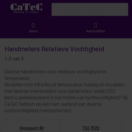
Enter a search term. Results will appear
Menu
Aanmelden
Handmeters Relatieve Vochtigheid
Search results:
1-3
van
3
Diverse handmeters voor relatieve vochtigheid en
temperatuur.
Modellen met Infra Rood temperatuur meting en modellen
met diverse meetvoelers voor parameters zoals CO2.
Bent u geïnteresseerd in het meten van luchtvochtigheid? Bij
CaTeC hebben wij een ruim aanbod van diverse
luchtvochtigheid meetopnemers.
Omniport 40
TSI 7525