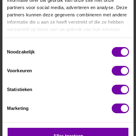
informatie over uw gebruik van onze site met onze
functie, ideaal voor transmitters de op moeilijk bereikbare
partners voor social media, adverteren en analyse. Deze
plaatsen worden gemonteerd.
partners kunnen deze gegevens combineren met andere
informatie die u aan ze heeft verstrekt of die ze hebben
Filteren en sorteren
verzameld op basis van uw gebruik van hun services.
Toestemmingsselectie
Noodzakelijk
Voorkeuren
Statistieken
Marketing
PSIDAC
PsiDac 6280 serie
Alles toestaan