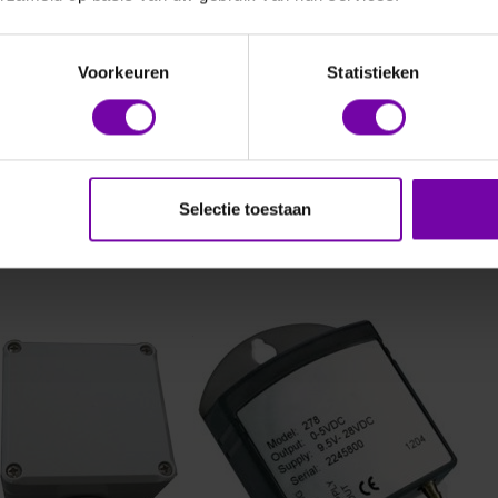
eren op
Aanbevolen
Voorkeuren
Statistieken
Selectie toestaan
S
THIES
1157.10.xxx
3.1158.00.075
rie
Baro transmitter,800-1060 hPa
rotransmitters