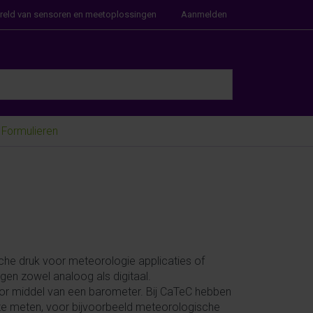
ereld van sensoren en meetoplossingen
Aanmelden
e Enter key to view all the results.
Formulieren
he druk voor meteorologie applicaties of
gen zowel analoog als digitaal.
door middel van een barometer. Bij CaTeC hebben
 te meten, voor bijvoorbeeld meteorologische