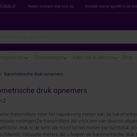
@catec.nl
Neem contact met ons op
Ontdek wat er speelt in de w
arch term. Results will appear automatically as you type. Press th
etgebieden
Toepassingen
Kalibratie & Service
Blog
Barometrische druk opnemers
ometrische druk opnemers
 results:
n
2
ter transmitters voor het nauwkeurig meten van de barometrisc
satie metingen.De transmitters zijn voorzien van diverse uitgan
trische druk is de term die hoort bij het meten van luchtdruk 
rschillende, robuuste meters die u helpen de barometrische druk