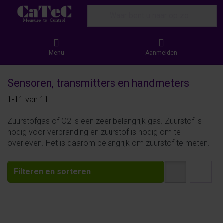
Enter a search term. Results will appear
Menu
Aanmelden
Sensoren, transmitters en handmeters
Search results:
1-11
van
11
Zuurstofgas of O2 is een zeer belangrijk gas. Zuurstof is
nodig voor verbranding en zuurstof is nodig om te
overleven. Het is daarom belangrijk om zuurstof te meten.
Filteren en sorteren