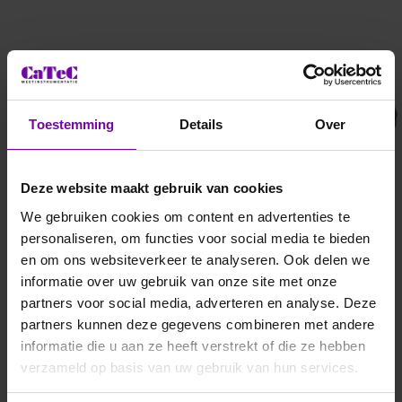
APOGEE
APOGEE
SO-421
SO-411
zuurstof meter
Toestemming
Details
Over
Deze website maakt gebruik van cookies
We gebruiken cookies om content en advertenties te
personaliseren, om functies voor social media te bieden
en om ons websiteverkeer te analyseren. Ook delen we
informatie over uw gebruik van onze site met onze
partners voor social media, adverteren en analyse. Deze
partners kunnen deze gegevens combineren met andere
informatie die u aan ze heeft verstrekt of die ze hebben
APOGEE
APOGEE
verzameld op basis van uw gebruik van hun services.
SO-120
SO-210