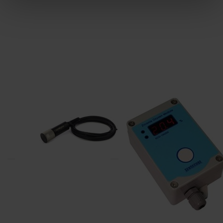
APOGEE
KOREA DIGITAL
SO-431
KCD-ON200
zuurstof sensor 0-30%
O2 controller 0,1 - 25%