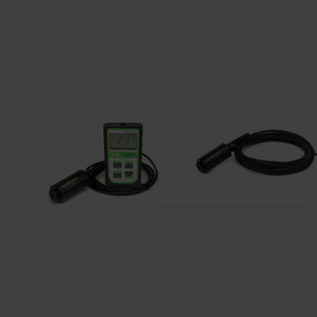
APOGEE
APOGEE
MO-200
SO-110
zuurstof meter, 60s
responstijd