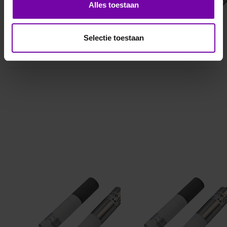
opnemers tot
opnemers tot 1%
Alles toestaan
5000ppm
Selectie toestaan
E+E
E+E
EE872 serie CO2
EE872 serie CO2
opnemers tot 3%
opnemers tot 5%