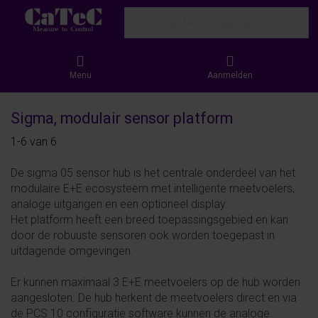
Enter a search term. Results will appear
Menu
Aanmelden
Sigma, modulair sensor platform
Search results:
1-6
van
6
De sigma 05 sensor hub is het centrale onderdeel van het
modulaire E+E ecosysteem met intelligente meetvoelers,
analoge uitgangen en een optioneel display.
Het platform heeft een breed toepassingsgebied en kan
door de robuuste sensoren ook worden toegepast in
uitdagende omgevingen.
Er kunnen maximaal 3 E+E meetvoelers op de hub worden
aangesloten. De hub herkent de meetvoelers direct en via
de PCS 10 configuratie software kunnen de analoge