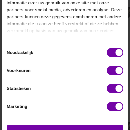
E+E
E+E
informatie over uw gebruik van onze site met onze
SIGMA05 serie
EE872 serie CO2
partners voor social media, adverteren en analyse. Deze
opnemers tot
Sigma, modulair sensor
partners kunnen deze gegevens combineren met andere
platform
2000ppm
informatie die u aan ze heeft verstrekt of die ze hebben
verzameld op basis van uw gebruik van hun services.
Toestemmingsselectie
Noodzakelijk
Voorkeuren
Statistieken
Marketing
E+E
E+E
EE872 serie CO2
EE872 serie CO2