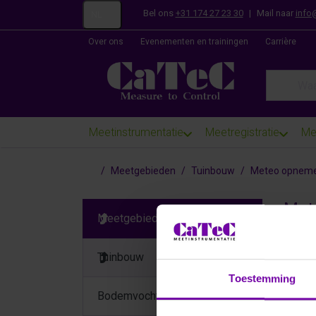
Bel ons
+31 174 27 23 30
|
Mail naar
info
NL
Over ons
Evenementen en trainingen
Carrière
Enter a se
Meetinstrumentatie
Meetregistratie
Me
Startpagina
Meetgebieden
Tuinbouw
Meteo opneme
Met
Meetgebieden
Tuinbouw
Toestemming
Bodemvocht / EC sensoren