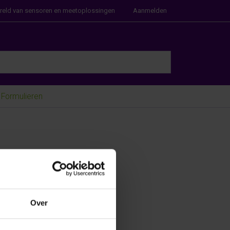
ereld van sensoren en meetoplossingen
Aanmelden
e Enter key to view all the results.
Formulieren
Over