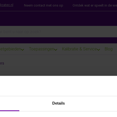
@catec.nl
Neem contact met ons op
Ontdek wat er speelt in de w
arch term. Results will appear automatically as you type. Press th
etgebieden
Toepassingen
Kalibratie & Service
Blog
rs
eo opnemers
Details