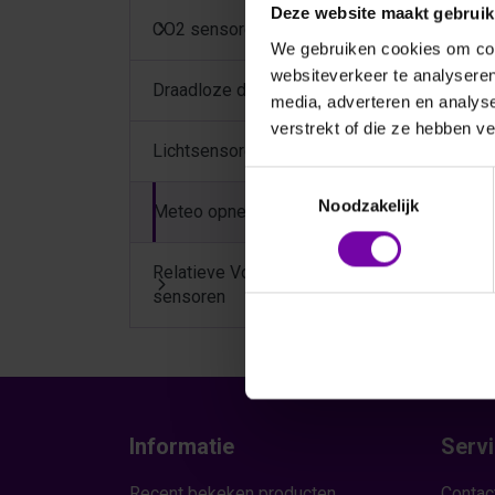
Deze website maakt gebruik
CO2 sensoren
We gebruiken cookies om cont
websiteverkeer te analyseren
Draadloze dataloggers
media, adverteren en analys
verstrekt of die ze hebben v
Lichtsensoren
Toestemmingsselectie
Noodzakelijk
Meteo opnemers
Relatieve Vochtigheid
sensoren
Informatie
Serv
Recent bekeken producten
Contac