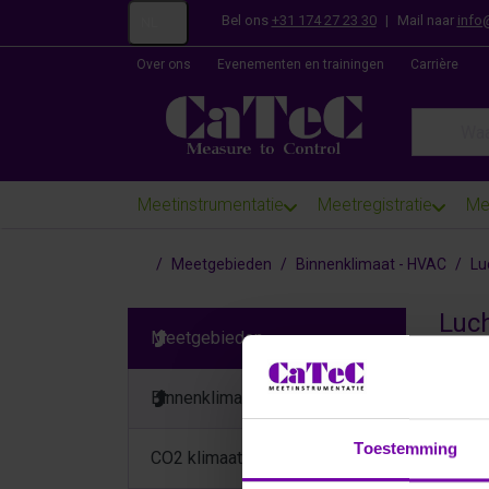
Bel ons
+31 174 27 23 30
|
Mail naar
info
NL
Over ons
Evenementen en trainingen
Carrière
Enter a se
Meetinstrumentatie
Meetregistratie
Me
Startpagina
Meetgebieden
Binnenklimaat - HVAC
Lu
Luch
Meetgebieden
Binnenklimaat - HVAC
Toestemming
CO2 klimaat