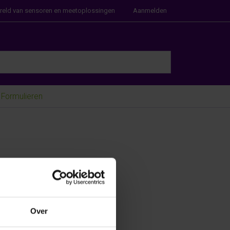
ereld van sensoren en meetoplossingen
Aanmelden
e Enter key to view all the results.
Formulieren
Over