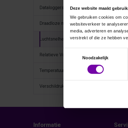
Dataloggers
Deze website maakt gebruik
We gebruiken cookies om cont
Draadloze meetsystemen
websiteverkeer te analyseren
media, adverteren en analys
verstrekt of die ze hebben v
Luchtsnelheid / Ventilatie
Toestemmingsselectie
Relatieve Vochtigheid
Noodzakelijk
Temperatuur
Verschildruk systemen
Informatie
Serv