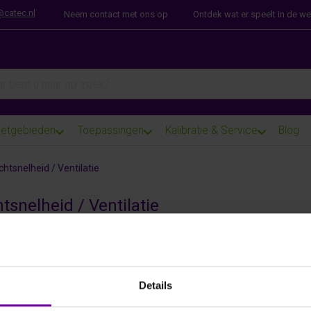
@catec.nl
Neem contact met ons op
Ontdek wat er speelt in de w
arch term. Results will appear automatically as you type. Press th
etgebieden
Toepassingen
Kalibratie & Service
Blog
chtsnelheid / Ventilatie
tsnelheid / Ventilatie
Details