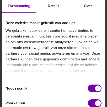
-EX omstandigheden
Toestemming
Details
Over
-Aardgas
-Compostering
Deze website maakt gebruik van cookies
We gebruiken cookies om content en advertenties te
Filteren en sorteren
personaliseren, om functies voor social media te bieden
en om ons websiteverkeer te analyseren. Ook delen we
informatie over uw gebruik van onze site met onze
partners voor social media, adverteren en analyse. Deze
partners kunnen deze gegevens combineren met andere
informatie die u aan ze heeft verstrekt of die ze hebben
verzameld op basis van uw gebruik van hun services.
Toestemmingsselectie
Noodzakelijk
HONTZSCH
HONTZSCH
VA40 ... ZG5
VA40 ... ZG7
Voorkeuren