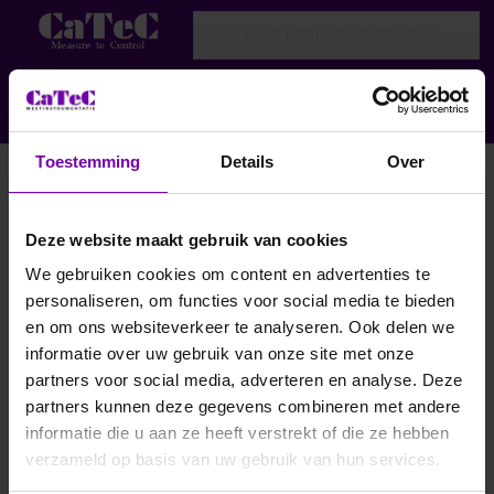
Enter a search term. Results will appear
Menu
Aanmelden
Toestemming
Details
Over
Miniatuur Dauwpunt transmitter voor
dauwpunten tot -60°C
Deze website maakt gebruik van cookies
Search results:
1-2
van
2
We gebruiken cookies om content en advertenties te
personaliseren, om functies voor social media te bieden
Filteren en sorteren
en om ons websiteverkeer te analyseren. Ook delen we
informatie over uw gebruik van onze site met onze
partners voor social media, adverteren en analyse. Deze
partners kunnen deze gegevens combineren met andere
informatie die u aan ze heeft verstrekt of die ze hebben
verzameld op basis van uw gebruik van hun services.