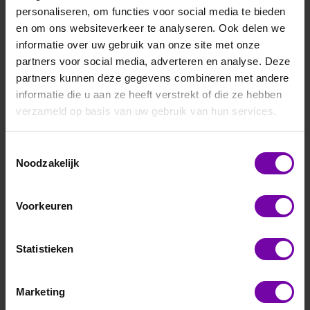
EE310 transmitters ideaal voor procesbewaking, HVAC,
personaliseren, om functies voor social media te bieden
machinebouw en industriële automatisering. Ze bieden een
en om ons websiteverkeer te analyseren. Ook delen we
toekomstbestendige oplossing voor betrouwbare en
informatie over uw gebruik van onze site met onze
continue meetdata in uitdagende omstandigheden.
partners voor social media, adverteren en analyse. Deze
partners kunnen deze gegevens combineren met andere
Filteren en sorteren
informatie die u aan ze heeft verstrekt of die ze hebben
verzameld op basis van uw gebruik van hun services.
Toestemmingsselectie
Noodzakelijk
Voorkeuren
Statistieken
E+E
Marketing
EE310 serie