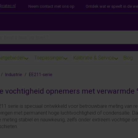
@catec.nl
Neem contact met ons op
Ontdek wat er speelt in de w
arch term. Results will appear automatically as you type. Press th
etgebieden
Toepassingen
Kalibratie & Service
Blog
Industrie
EE211-serie
e vochtigheid opnemers met verwarmde 
11 serie is speciaal ontwikkeld voor betrouwbare meting van rel
ngen met permanent hoge luchtvochtigheid of condensatie. D
 de meting stabiel en nauwkeurig, zelfs onder extreem vochtige
schieten.