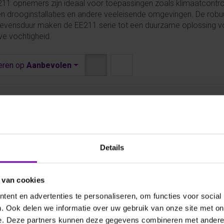
11 opnemers zijn ideaal voor toepassingen zoals klimaatcontrole
en drooginstallaties en andere veeleisende omgevingen. De rob
levensduur maken de EE211 serie tot een duurzame oplossing v
eve vochtigheid.
eren op
Aanbevolen
Details
 van cookies
ent en advertenties te personaliseren, om functies voor social
211 serie
. Ook delen we informatie over uw gebruik van onze site met on
e. Deze partners kunnen deze gegevens combineren met andere i