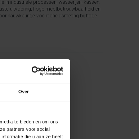
 in industriële processen, wasserijen, kassen,
uuste uitvoering, hoge meetbetrouwbaarheid en
oor nauwkeurige vochtigheidsmeting bij hoge
Over
 media te bieden en om ons
ze partners voor social
nformatie die u aan ze heeft