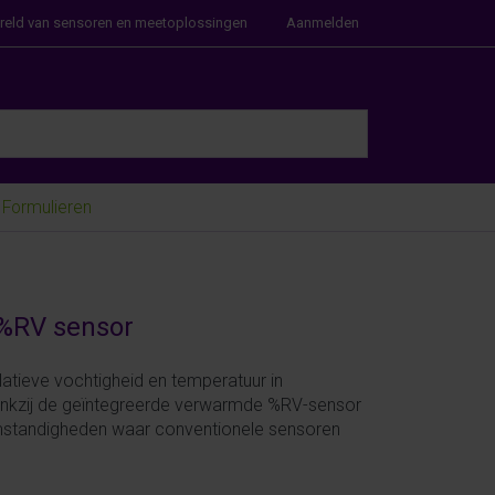
ereld van sensoren en meetoplossingen
Aanmelden
e Enter key to view all the results.
Formulieren
%RV sensor
atieve vochtigheid en temperatuur in
ankzij de geïntegreerde verwarmde %RV-sensor
 omstandigheden waar conventionele sensoren