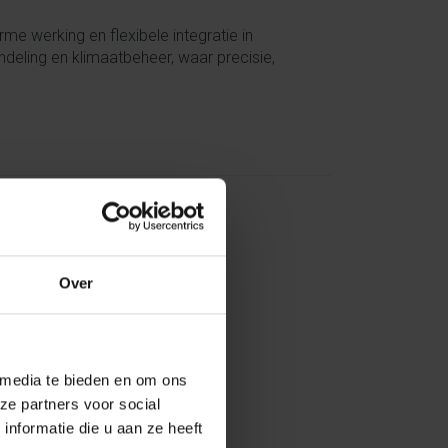
e werking en flexibele integratie in
deling en klimaatbeheer, waar precisie,
Over
 media te bieden en om ons
ze partners voor social
nformatie die u aan ze heeft