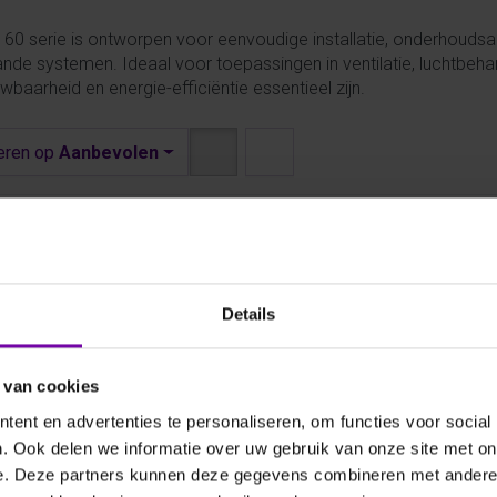
60 serie is ontworpen voor eenvoudige installatie, onderhoudsarm
nde systemen. Ideaal voor toepassingen in ventilatie, luchtbehan
wbaarheid en energie-efficiëntie essentieel zijn.
eren op
Aanbevolen
Details
 van cookies
ent en advertenties te personaliseren, om functies voor social
E+E
. Ook delen we informatie over uw gebruik van onze site met on
160
EE160
e. Deze partners kunnen deze gegevens combineren met andere i