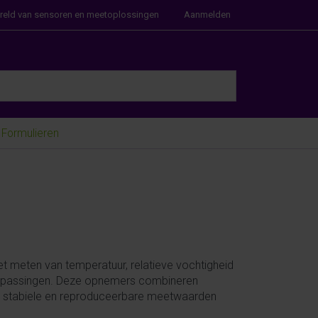
ereld van sensoren en meetoplossingen
Aanmelden
e Enter key to view all the results.
Formulieren
t meten van temperatuur, relatieve vochtigheid
epassingen. Deze opnemers combineren
r stabiele en reproduceerbare meetwaarden