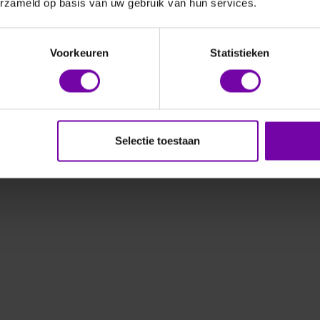
ndmodellen
kanaalmodellen
erzameld op basis van uw gebruik van hun services.
Voorkeuren
Statistieken
Selectie toestaan