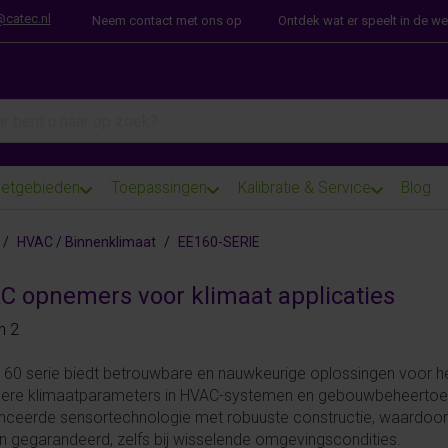
@catec.nl
Neem contact met ons op
Ontdek wat er speelt in de w
arch term. Results will appear automatically as you type. Press th
etgebieden
Toepassingen
Kalibratie & Service
Blog
HVAC / Binnenklimaat
EE160-SERIE
C opnemers voor klimaat applicaties
 results:
n
2
60 serie biedt betrouwbare en nauwkeurige oplossingen voor he
dere klimaatparameters in HVAC-systemen en gebouwbeheerto
ceerde sensortechnologie met robuuste constructie, waardoo
 gegarandeerd, zelfs bij wisselende omgevingscondities.