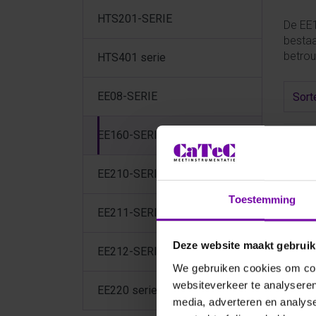
HTS201-SERIE
De EE1
bestaa
betrou
HTS401 serie
EE08-SERIE
Sort
EE160-SERIE
EE210-SERIE
Toestemming
EE211-SERIE
Deze website maakt gebruik
EE212-SERIE
We gebruiken cookies om cont
E+E
websiteverkeer te analyseren
EE220 serie
EE
media, adverteren en analys