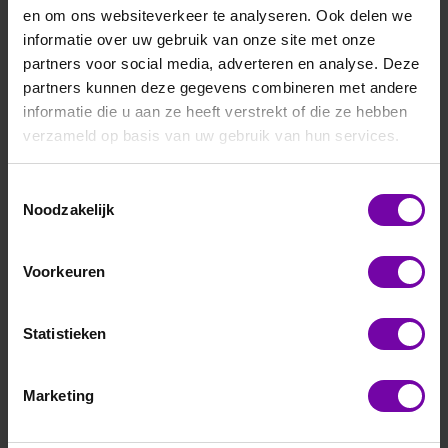
onderhoudsarme werking en flexibele integratie in
en om ons websiteverkeer te analyseren. Ook delen we
bestaande systemen. Ideaal voor toepassingen in
informatie over uw gebruik van onze site met onze
ventilatie, luchtbehandeling en klimaatbeheer, waar precisie,
partners voor social media, adverteren en analyse. Deze
betrouwbaarheid en energie-efficiëntie essentieel zijn.
partners kunnen deze gegevens combineren met andere
informatie die u aan ze heeft verstrekt of die ze hebben
verzameld op basis van uw gebruik van hun services.
Filteren en sorteren
Toestemmingsselectie
Noodzakelijk
Voorkeuren
Statistieken
Marketing
E+E
E+E
EE160
EE160