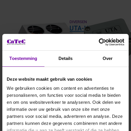
DIVERSEN
DIVERSEN
Cloud Ceilometer
UTA-HT
Wolkenhoogte meter
Meetversterker 0-5V
Toestemming
Details
Over
Deze website maakt gebruik van cookies
We gebruiken cookies om content en advertenties te
personaliseren, om functies voor social media te bieden
en om ons websiteverkeer te analyseren. Ook delen we
informatie over uw gebruik van onze site met onze
partners voor social media, adverteren en analyse. Deze
DIVERSEN
DIVERSEN
partners kunnen deze gegevens combineren met andere
UTA-HT
UCLC-HT
informatie die u aan ze heeft verstrekt of die ze hebben