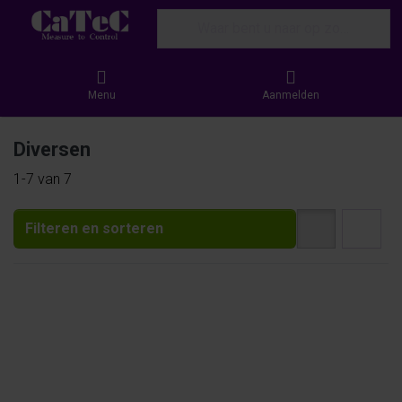
Enter a search term. Results will appear
Menu
Aanmelden
Diversen
Search results:
1-7
van
7
Filteren en sorteren