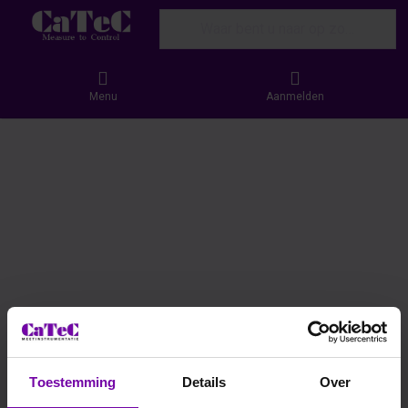
Enter a search term. Results will appear
Menu
Aanmelden
odemvocht (dijkbewaking)
ochtsensoren in combinatie met Cloud-
steem voor innovatieve monitoring
aTeC levert zowel de GroPoint Profile
sensoren als de Delta-T bodemvochtsensoren,
eide geïntegreerd kunnen worden met een
eerd Cloud-systeem. Deze oplossing stelt
 professionals en waterbeheerders in staat om
real-time te monitoren en efficiënt te beheren,
ongeacht hun locatie.
Toestemming
Details
Over
nsoren zijn ontworpen voor nauwkeurige,