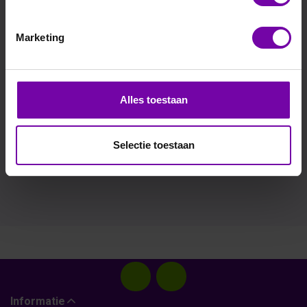
 meer informatie :
Bodemvocht sensoren
Marketing
Alles toestaan
Selectie toestaan
Informatie