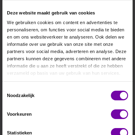
erde bodemvochtmetingen die rechtstreeks naar
orden verzonden. Via een gebruiksvriendelijke
Deze website maakt gebruik van cookies
terface kunnen gebruikers de gegevens op elk
 moment inzien, analyseren en benutten om
We gebruiken cookies om content en advertenties te
trategieën te optimaliseren of dijkveiligheid te
personaliseren, om functies voor social media te bieden
ren. Dit resulteert in slimmer waterbeheer,
en om ons websiteverkeer te analyseren. Ook delen we
enbesparing en verhoogde opbrengsten.
informatie over uw gebruik van onze site met onze
partners voor social media, adverteren en analyse. Deze
ke voordelen van bodemvochtmonitoring via de
partners kunnen deze gegevens combineren met andere
Cloud:
informatie die u aan ze heeft verstrekt of die ze hebben
•
Real-time monitoring
verzameld op basis van uw gebruik van hun services.
•
Altijd en overal toegankelijk
•
Slimme irrigatie en waterbeheer
•
Gebruiksvriendelijke interface
Toestemmingsselectie
Noodzakelijk
technologie speelt CaTeC in op de groeiende
 aan duurzame, data gedreven oplossingen in
Voorkeuren
de landbouw als dijkbewaking, en biedt het
bare tools voor efficiënter middelengebruik.
Statistieken