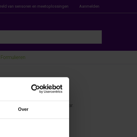
ereld van sensoren en meetoplossingen
Aanmelden
e Enter key to view all the results.
Formulieren
 met u op, binnenkort beschikbaar.
Over