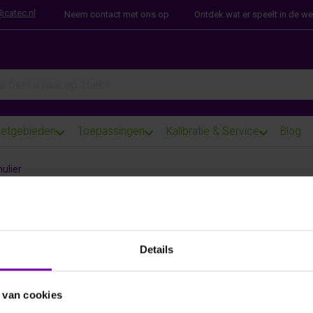
@catec.nl
Neem contact met ons op
Ontdek wat er speelt in de w
arch term. Results will appear automatically as you type. Press th
etgebieden
Toepassingen
Kalibratie & Service
Blog
ulier
ur- en Service formulier
derstaand formulier in en wij nemen zo spoedig mogelijk contact
Details
 van cookies