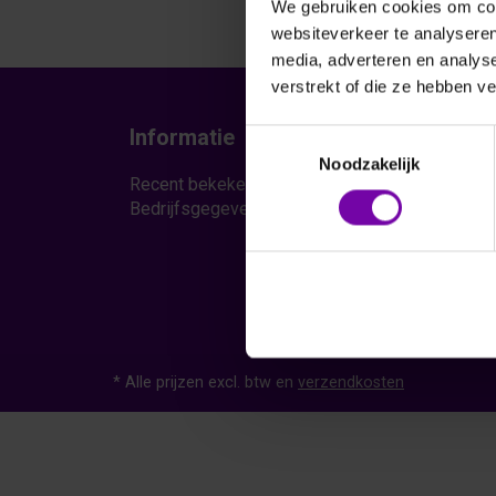
We gebruiken cookies om cont
websiteverkeer te analyseren
media, adverteren en analys
verstrekt of die ze hebben v
Informatie
Serv
Toestemmingsselectie
Noodzakelijk
Recent bekeken producten
Contac
Bedrijfsgegevens klant
Retour
Blog
* Alle prijzen excl. btw en
verzendkosten