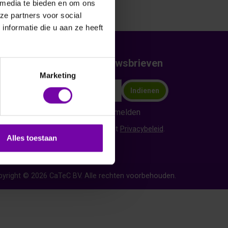
 media te bieden en om ons
ze partners voor social
nformatie die u aan ze heeft
Abonneer op nieuwsbrieven
Marketing
Indienen
Abonneren
Afmelden
Ik ga akkoord met het
Privacybeleid
.
Alles toestaan
yright © 2026 CaTeC BV. Alle rechten voorbehouden.