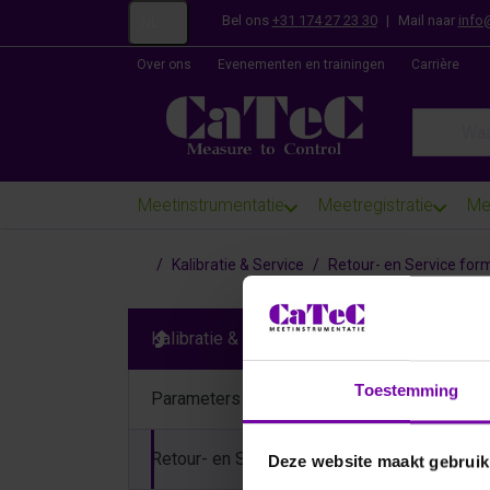
Bel ons
+31 174 27 23 30
|
Mail naar
info
NL
Over ons
Evenementen en trainingen
Carrière
Enter a se
Meetinstrumentatie
Meetregistratie
Me
Startpagina
Kalibratie & Service
Retour- en Service form
Reto
Kalibratie & Service
Vul on
Toestemming
Parameters
Retour- en Service formulier
Deze website maakt gebruik