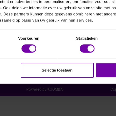
ent en advertenties te personaliseren, om functies voor social
. Ook delen we informatie over uw gebruik van onze site met on
e. Deze partners kunnen deze gegevens combineren met andere i
erzameld op basis van uw gebruik van hun services.
ice
Bedrijf
Voorkeuren
Statistieken
t
Over ons
 en Service aanvraag
Disclaimer
Cookiebeleid & Privacy Policy
Algemene voorwaarden
Code of Conduct
Selectie toestaan
MVO
Powered by
KOOMBA
Cop