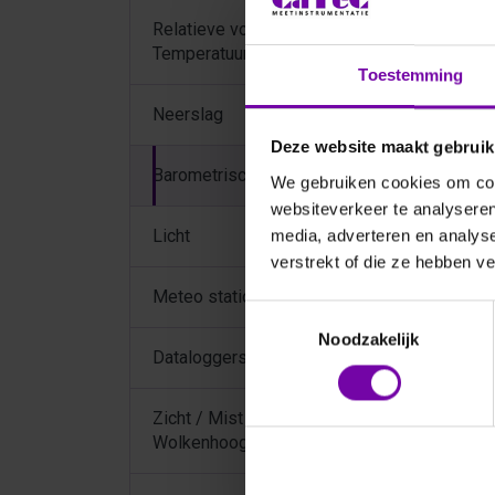
Relatieve vochtigheid /
Temperatuur
Toestemming
Neerslag
Deze website maakt gebruik
Barometrische druk
We gebruiken cookies om cont
websiteverkeer te analyseren
Licht
media, adverteren en analys
verstrekt of die ze hebben v
Meteo stations compleet
Toestemmingsselectie
Noodzakelijk
Dataloggers
Zicht / Mist / PWS /
Wolkenhoogte