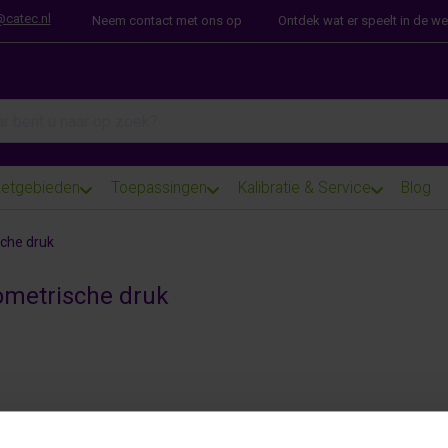
@catec.nl
Neem contact met ons op
Ontdek wat er speelt in de w
arch term. Results will appear automatically as you type. Press th
etgebieden
Toepassingen
Kalibratie & Service
Blog
che druk
ometrische druk