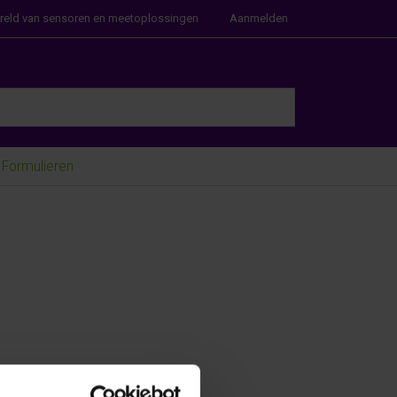
ereld van sensoren en meetoplossingen
Aanmelden
e Enter key to view all the results.
Formulieren