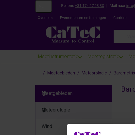
Bel ons
+31 174 27 23 30
|
Mail naar
info
NL
Over ons
Evenementen en trainingen
Carrière
Enter a se
Meetinstrumentatie
Meetregistratie
Me
Startpagina
Meetgebieden
Meteorologie
Barometris
Bar
Meetgebieden
Meteorologie
Wind